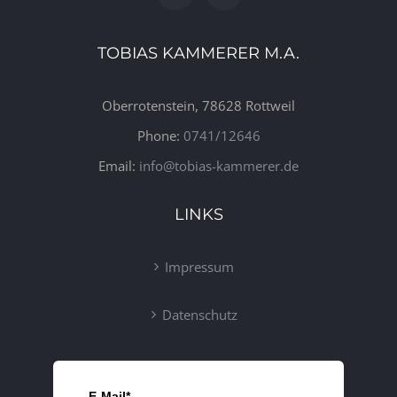
TOBIAS KAMMERER M.A.
Oberrotenstein, 78628 Rottweil
Phone:
0741/12646
Email:
info@tobias-kammerer.de
LINKS
Impressum
Datenschutz
E-Mail*